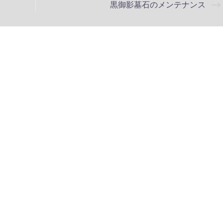
黒御影墓石のメンテナンス
⟶