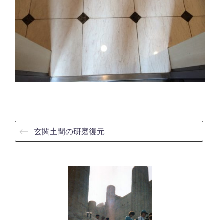
⟵
玄関土間の研磨復元