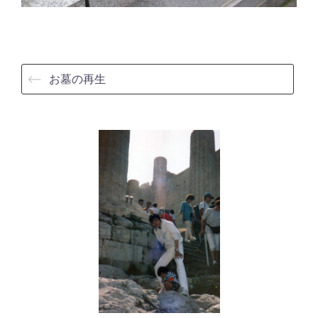
⟵
お墓の再生